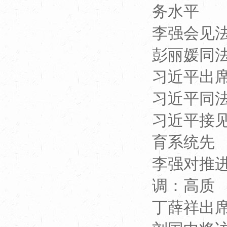
务水平
李强会见
彭丽媛同
习近平出
习近平同
习近平接
育系统先
李强对推
调：高质
丁薛祥出席