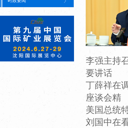
时政要闻
李强主持
要讲话
丁薛祥在
座谈会精
美国总统
刘国中在