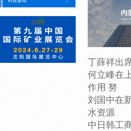
时政要闻
丁薛祥出
何立峰在
作用 努
刘国中在
水资源
中日韩工