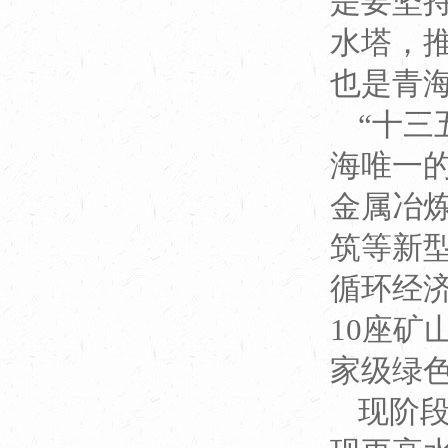
是要坚
水塔，
也是青
“十三
海唯一的
金属冶
筑等新
循环经
10座矿
家级绿
现阶