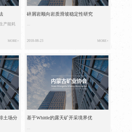
法
碎屑岩顺向岩质滑坡稳定性研究
生产能耗
...
2018-08-23
MORE+
MORE+
排土场分
基于Whittle的露天矿开采境界优
...