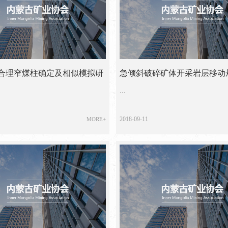
合理窄煤柱确定及相似模拟研
急倾斜破碎矿体开采岩层移动
...
2018-09-11
MORE+