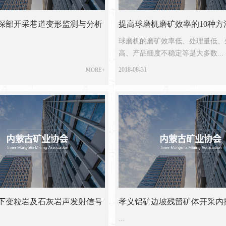
深部开采巷道变形监测与分析
提高球磨机磨矿效率的10种方
球磨机的磨矿效率低、处理量低、
高、产品细度不稳定等是大多数...
2018-08-31
MORE+
下变粒岩及石灰岩声发射信号
孝义铝矿边坡残留矿体开采内
析
...