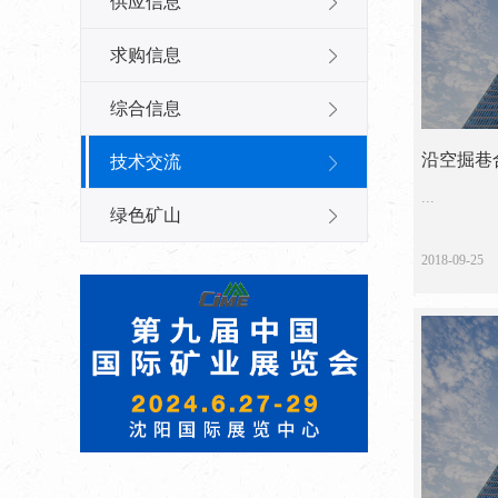
供应信息
求购信息
综合信息
沿空掘巷
技术交流
究
...
绿色矿山
2018-09-25